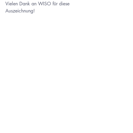
Vielen Dank an WISO für diese 
Auszeichnung!
#meinvereindesjahres
News
Aktuelle Beiträge
Alle ansehen