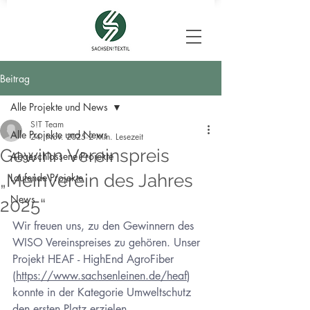
Beitrag
Alle Projekte und News
S!T Team
Alle Projekte und News
24. Nov. 2025
2 Min. Lesezeit
Gewinn Vereinspreis
Abgeschlossene Projekte
„MeinVerein des Jahres
Laufende Projekte
News
2025“
Wir freuen uns, zu den Gewinnern des 
WISO Vereinspreises zu gehören. Unser 
Projekt HEAF - HighEnd AgroFiber 
(
https://www.sachsenleinen.de/heaf
) 
konnte in der Kategorie Umweltschutz 
den ersten Platz erzielen 