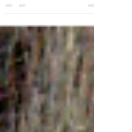
den Aufschluss von textilen Hanflangfasern im
Landkreis Leipzig Ziel des Projektes Ziel des
Vorhabens war es, eingebettet in ein
landwirtschaftliches und sich entwickelndes
industrielles Umfeld, eine Anlage zur Gewinnung
hochleistungsfähiger Hanflangfasern als erste Anlage
in Deutschland mit hohem Alleinstellungsmerkmal
sowie wirtschaftlichen Potenzialen zu errichten. Die
Basis bildete die zunehmende industrielle Nachfrage.
Pr