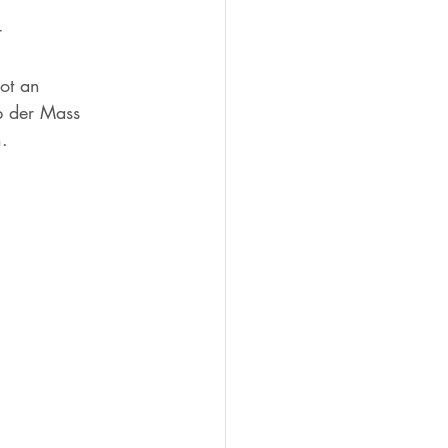
 
ot an 
p der Mass 
. 