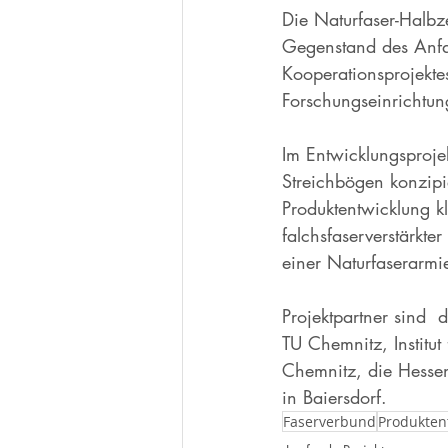
Die Naturfaser-Halbz
Gegenstand des Anfan
Kooperationsprojekt
Forschungseinrichtu
Im Entwicklungsproje
Streichbögen konzipie
Produktentwicklung kl
falchsfaserverstärkt
einer Naturfaserarmie
Projektpartner sind  
TU Chemnitz, Institut
Chemnitz, die Hess
in Baiersdorf. 
Faserverbund
Produkten