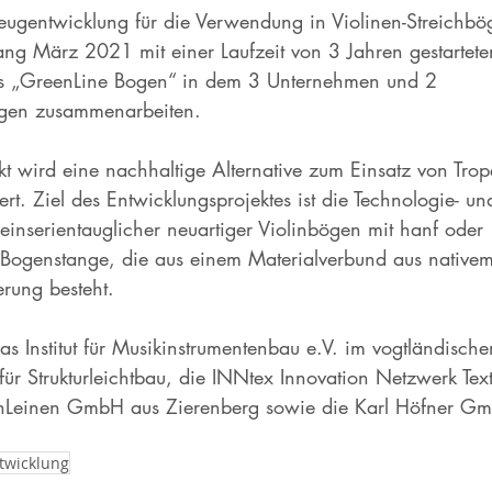
eugentwicklung für die Verwendung in Violinen-Streichbög
g März 2021 mit einer Laufzeit von 3 Jahren gestartete
es „GreenLine Bogen“ in dem 3 Unternehmen und 2 
ngen zusammenarbeiten. 
kt wird eine nachhaltige Alternative zum Einsatz von Trop
rt. Ziel des Entwicklungsprojektes ist die Technologie- un
einserientauglicher neuartiger Violinbögen mit hanf oder 
er Bogenstange, die aus einem Materialverbund aus native
rung besteht. 
das Institut für Musikinstrumentenbau e.V. im vogtländisch
 für Strukturleichtbau, die INNtex Innovation Netzwerk Te
enLeinen GmbH aus Zierenberg sowie die Karl Höfner 
twicklung