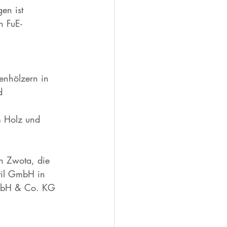
en ist 
n FuE-
enhölzern in 
d 
m Holz und 
en Zwota, die 
xtil GmbH in 
GmbH & Co. KG 