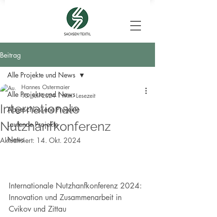
Beitrag
Alle Projekte und News
Hannes Ostermaier
Alle Projekte und News
10. Juli 2024
1 Min. Lesezeit
Internationale
Abgeschlossene Projekte
Nutzhanfkonferenz
Laufende Projekte
News
Aktualisiert:
14. Okt. 2024
Internationale Nutzhanfkonferenz 2024: 
Innovation und Zusammenarbeit in 
Cvikov und Zittau