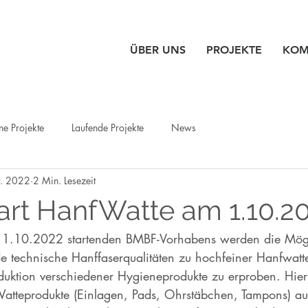
ÜBER UNS
PROJEKTE
KOM
e Projekte
Laufende Projekte
News
t. 2022
2 Min. Lesezeit
tart HanfWatte am 1.10.2
1.10.2022 startenden BMBF-Vorhabens werden die Mögl
de technische Hanffaserqualitäten zu hochfeiner Hanfwatt
oduktion verschiedener Hygieneprodukte zu erproben. Hi
Watteprodukte (Einlagen, Pads, Ohrstäbchen, Tampons) a