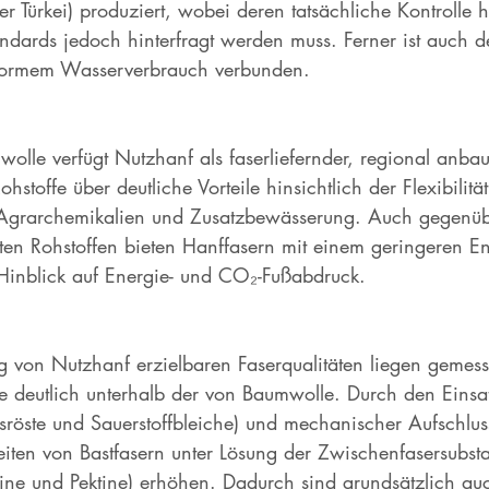
r Türkei) produziert, wobei deren tatsächliche Kontrolle hi
andards jedoch hinterfragt werden muss. Ferner ist auch 
normem Wasserverbrauch verbunden. 
lle verfügt Nutzhanf als faserliefernder, regional anba
ohstoffe über deutliche Vorteile hinsichtlich der Flexibilitä
r Agrarchemikalien und Zusatzbewässerung. Auch gegenüb
ten Rohstoffen bieten Hanffasern mit einem geringeren En
m Hinblick auf Energie- und CO₂-Fußabdruck. 
 von Nutzhanf erzielbaren Faserqualitäten liegen gemess
se deutlich unterhalb der von Baumwolle. Durch den Einsa
röste und Sauerstoffbleiche) und mechanischer Aufschlus
heiten von Bastfasern unter Lösung der Zwischenfasersubst
nine und Pektine) erhöhen. Dadurch sind grundsätzlich au