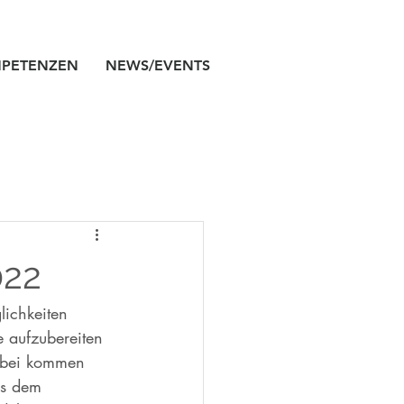
PETENZEN
NEWS/EVENTS
022
ichkeiten 
e aufzubereiten 
erbei kommen 
us dem 