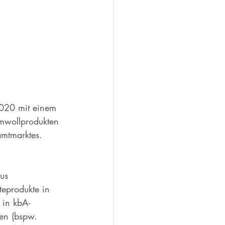
2020 mit einem 
mwollprodukten 
mtmarktes. 
us 
eprodukte in 
 in kbA-
en (bspw. 