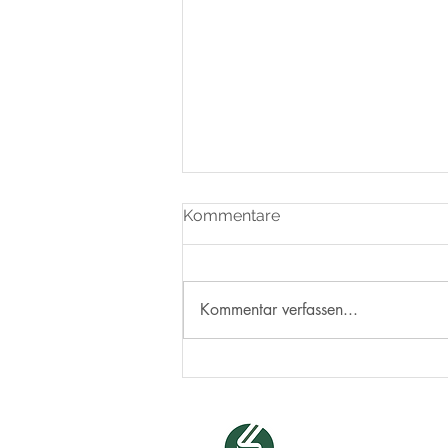
Kommentare
Kommentar verfassen...
Gewinn Vereinspreis
„MeinVerein des Jahres
2025“