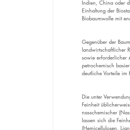
Indien, China oder de
Einhaltung der Biost
Biobaumwolle mit e
Gegenüber der Baumwo
landwirtschaftlicher R
sowie erforderliche
petrochemisch basier
deutliche Vorteile i
Die unter Verwendung
Feinheit üblicherwei
nasschemischer (Nass
lassen sich die Fein
(Hemicellulosen, Lig