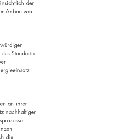
nsichtlich der 
der Anbau von 
uwürdiger 
t des Standortes 
er 
ergieeinsatz 
en an ihrer 
tz nachhaltiger 
sprozesse 
anzen 
ch die 